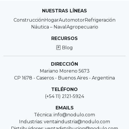
NUESTRAS LÍNEAS
Construcción
Hogar
Automotor
Refrigeración
Náutica – Naval
Agropecuario
RECURSOS
Blog
DIRECCIÓN
Mariano Moreno 5673
CP 1678 - Caseros - Buenos Aires - Argentina
TELÉFONO
(+54 11) 2121-5924
EMAILS
Técnica: info@nodulo.com
Industrias: ventaindustria@nodulo.com
Distribuidores: ventadistribucion@nodulo.com