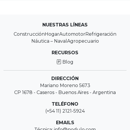
NUESTRAS LÍNEAS
Construcción
Hogar
Automotor
Refrigeración
Náutica – Naval
Agropecuario
RECURSOS
Blog
DIRECCIÓN
Mariano Moreno 5673
CP 1678 - Caseros - Buenos Aires - Argentina
TELÉFONO
(+54 11) 2121-5924
EMAILS
Técnica: info@nodulo.com